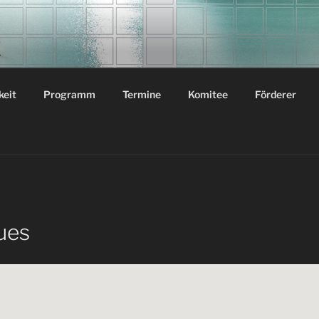
ERBAU SYMPOSIUM G
n Universität Graz / Österreich
keit
Programm
Termine
Komitee
Förderer
ues