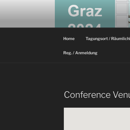
Zum
Inhalt
22. WASS
springen
veranstaltet von der Technische
Home
Tagungsort / Räumlich
Reg. / Anmeldung
Conference Ven